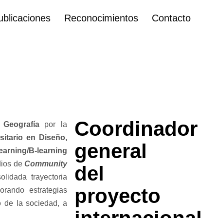
ublicaciones
Reconocimientos
Contacto
Coordinador
 Geografía
por la
sitario en Diseño,
general
earning/B-learning
dios de
Community
del
olidada trayectoria
proyecto
borando estrategias
o de la sociedad, a