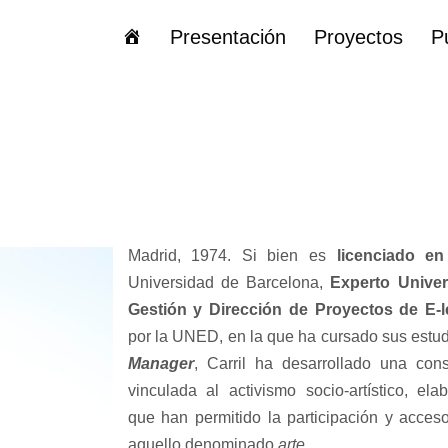
Página
Presentación
Proyectos
P
de
inicio
Madrid, 1974. Si bien es
licenciado en
Universidad de Barcelona,
Experto Univer
Gestión y Dirección de Proyectos de E-l
por la UNED, en la que ha cursado sus estu
Manager
, Carril ha desarrollado una cons
vinculada al activismo socio-artístico, ela
que han permitido la participación y acces
aquello denominado
arte
.