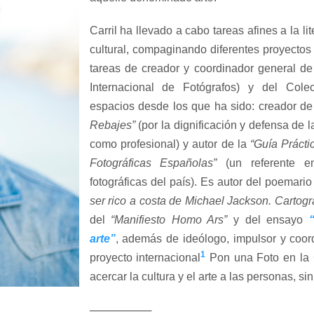
Carril ha llevado a cabo tareas afines a la li
cultural, compaginando diferentes proyectos
tareas de creador y coordinador general d
Internacional de Fotógrafos) y del Cole
espacios desde los que ha sido: creador d
Rebajes”
(por la dignificación y defensa de l
como profesional) y autor de la
“Guía Prácti
Fotográficas Españolas”
(un referente en
fotográficas del país). Es autor del poemari
ser rico a costa de Michael Jackson. Cartogr
del
“Manifiesto Homo Ars”
y del ensayo
arte”
, además de ideólogo, impulsor y coor
1
proyecto internacional
Pon una Foto en la 
acercar la cultura y el arte a las personas, si
────────