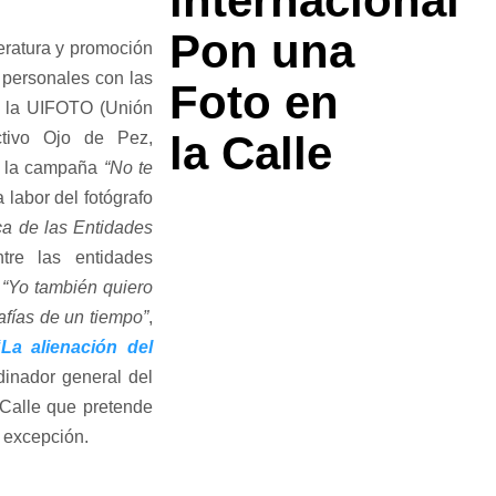
internacional
Pon una
teratura y promoción
 personales con las
Foto en
e la UIFOTO (Unión
la Calle
ctivo Ojo de Pez,
e la campaña
“No te
a labor del fotógrafo
ca de las Entidades
tre las entidades
o
“Yo también quiero
afías de un tiempo”
,
“La alienación del
dinador general del
Calle que pretende
n excepción.